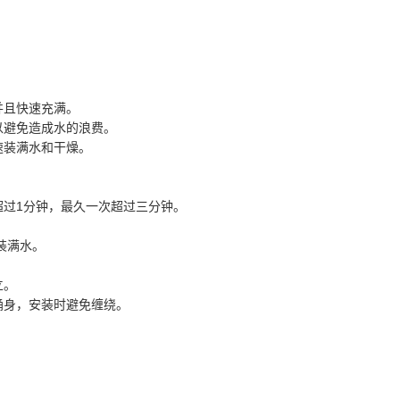
并且快速充满。
以避免造成水的浪费。
速装满水和干燥。
超过1分钟，最久一次超过三分钟。
%装满水。
立。
桶身，安装时避免缠绕。