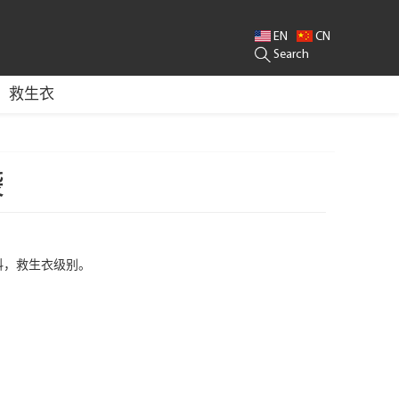
EN
CN
RFACE MAKER/SNORKEL VEST/LIFT BAG/BCD OEM/BC SUPPLIER/BC SCUB
Search
救生衣
袋
材料，救生衣级别。