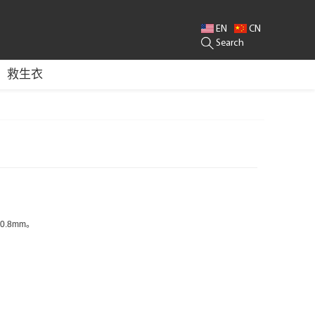
EN
CN
URFACE MAKER/SNORKEL VEST/LIFT BAG/BCD OEM/BC SUPPLIER/BC SCUB
Search
救生衣
0.8mm。