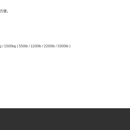
方便。
1500kg ( 550lb / 1100lb / 2200lb / 3300lb )