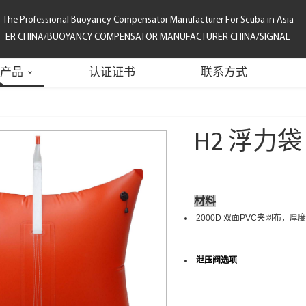
The Professional Buoyancy Compensator Manufacturer For Scuba in Asia
R CHINA/BUOYANCY COMPENSATOR MANUFACTURER CHINA/SIGNAL TUBE/S
产品
认证证书
联系方式
H2 浮力袋
材料
2000D 双面PVC夹网布，厚度
泄压阀
选项