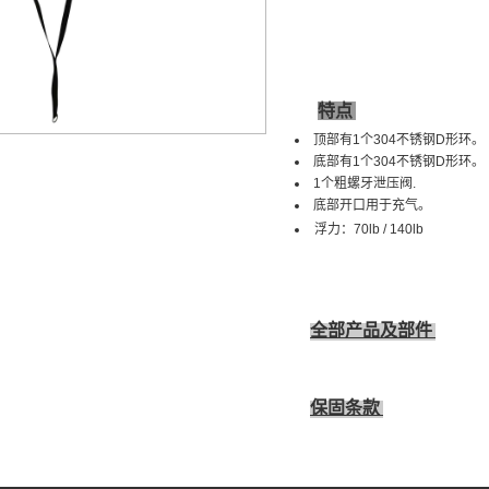
特点
顶部有1个304不锈钢D形环。
底部有
1个304不锈钢D形环。
1个粗螺牙
泄压阀
.
底部开口用于充气。
浮力：
70lb / 140lb
全部产品及部件
保固条款