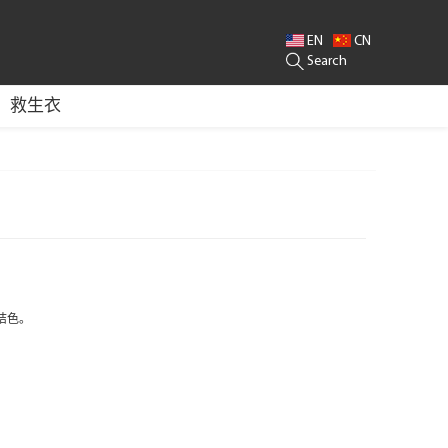
EN
CN
RFACE MAKER/SNORKEL VEST/LIFT BAG/BCD OEM/BC SUPPLIER/BC SCUB
Search
救生衣
/桔色。