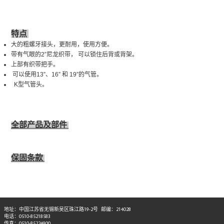
特点
大的粗螺牙接头，更耐用，使用方便。
带有气眼的2”尼龙织带， 可以锁住后背或背架。
上部有织带把手。
可以使用13”、16” 和 19”的气管。
K型气管头。
全部产品及部件
保固条款
地址：中国江苏省无锡新吴区珠江路19-2号 邮编：214028
电话：0510-85218583
传真：0510-85224900